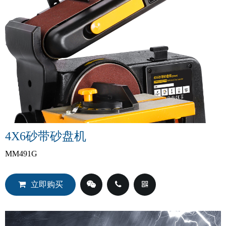
4X6砂带砂盘机
MM491G
立即购买